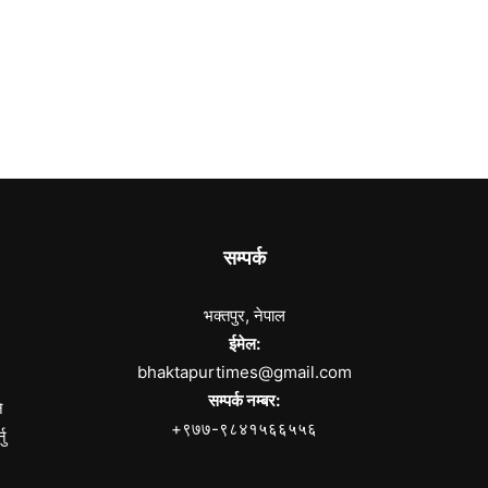
सम्पर्क
भक्तपुर, नेपाल
ईमेल:
bhaktapurtimes@gmail.com
सम्पर्क नम्बर:
े
+९७७-९८४१५६६५५६
नु