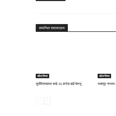
सम्वन्धित समाचारहरू
खोेज/फिचर
खोेज/फिचर
सूर्यविनायकमा साढे २६ करोड बढी बेरुजू
भक्तपुर नगरमा 