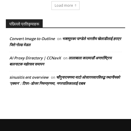
Load more
पछिल्लो प्रतिकृयाहरू
Convert Image to Outline
भक्तपुरका पाण्डेले भारतीय खेलाडीलाई हराएर
on
जिते गोल्ड मेडल
AI Proxy Directory | CCNavX
लालाबाला काठमाडौं अन्तर्राष्ट्रिय
on
बालनाटक महोत्सव समापन
sinusitis ent overview
चाँगुनारायणमा माटो ओसारपसारविरुद्ध स्थानीयको
on
‘एक्सन’ : टिपर–डोजर नियन्त्रणमा, नगरपालिकालाई दबाब