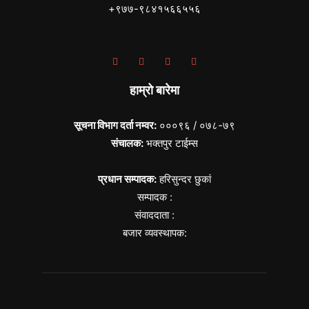
+९७७-९८४१५६६५५६
हाम्रो बारेमा
सूचना विभाग दर्ता नम्वर:
०००९६ / ०७८-७९
संचालक:
भक्तपुर टाईम्स
प्रधान सम्पादक:
हरिसुन्दर छुकां
सम्पादक :
संवाददाता :
बजार व्यवस्थापक: