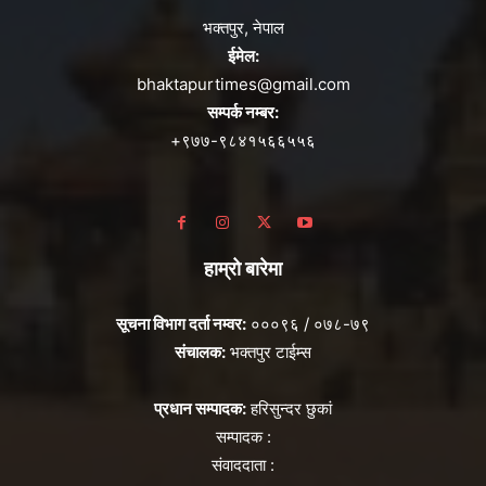
भक्तपुर, नेपाल
ईमेल:
bhaktapurtimes@gmail.com
सम्पर्क नम्बर:
+९७७-९८४१५६६५५६
हाम्रो बारेमा
सूचना विभाग दर्ता नम्वर:
०००९६ / ०७८-७९
संचालक:
भक्तपुर टाईम्स
प्रधान सम्पादक:
हरिसुन्दर छुकां
सम्पादक :
संवाददाता :