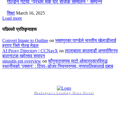
गोल्डेन गेटमा ‘प्रथम मकै घर सर्जक सम्मेलन ‘ सम्पन्न
शिक्षा
March 16, 2025
Load more
पछिल्लो प्रतिकृयाहरू
Convert Image to Outline
on
भक्तपुरका पाण्डेले भारतीय खेलाडीलाई
हराएर जिते गोल्ड मेडल
AI Proxy Directory | CCNavX
on
लालाबाला काठमाडौं अन्तर्राष्ट्रिय
बालनाटक महोत्सव समापन
sinusitis ent overview
on
चाँगुनारायणमा माटो ओसारपसारविरुद्ध
स्थानीयको ‘एक्सन’ : टिपर–डोजर नियन्त्रणमा, नगरपालिकालाई दबाब
Bhaktapur's Leading News Portal
Bhaktapur Times अनलाइन अखबार हो । यसको पक्षधरता सत्य, न्याय र
शान्ति हो । व्यक्तिको सही सूचना पाउने अधिकारको संरक्षण गर्नुका साथै मानव
अधिकारको वकालत गर्नु हाम्रो धर्म हो । प्रेस स्वतन्त्रताको रक्षा तथा
सरकारको स्वेच्छाचरिताविरुद्ध खबरदारी गर्नुका साथै नैतिक एवं सबल राष्ट्र/
राज्य निर्माणनै हाम्रो अखबारी अभियान हो ।