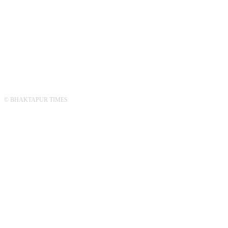
सम्पादक :
संवाददाता :
बजार व्यवस्थापक:
© BHAKTAPUR TIMES