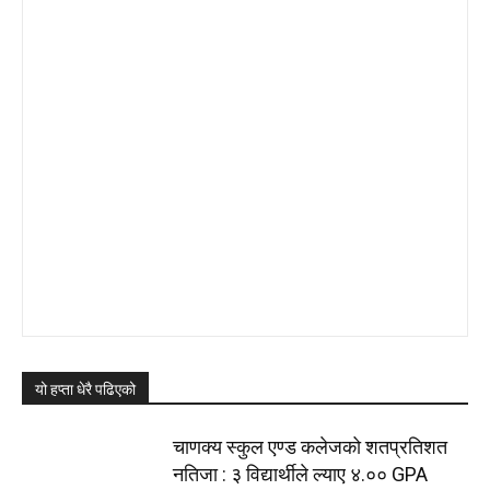
यो हप्ता धेरै पढिएको
चाणक्य स्कुल एण्ड कलेजको शतप्रतिशत
नतिजा : ३ विद्यार्थीले ल्याए ४.०० GPA