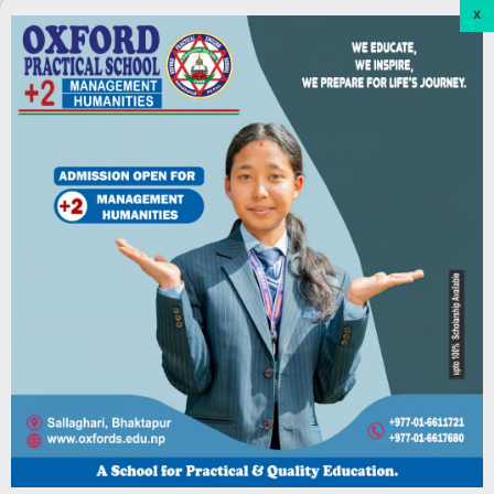
खोेज/फिचर
भक्तपुर नगरमा अनियमित खर्च बढ्दाे
June 7, 2026
खोेज/फिचर
भक्तपुरमा करार कर्मचारी, इन्धन, भ्रमण र भत्ता सहित
अनियमितता भएकाे ठहर
June 7, 2026
समाचार