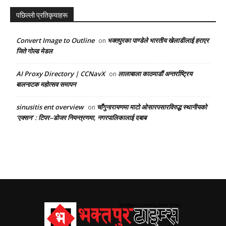
पछिल्लो प्रतिकृयाहरू
Convert Image to Outline
भक्तपुरका पाण्डेले भारतीय खेलाडीलाई हराएर
on
जिते गोल्ड मेडल
AI Proxy Directory | CCNavX
लालाबाला काठमाडौं अन्तर्राष्ट्रिय
on
बालनाटक महोत्सव समापन
sinusitis ent overview
चाँगुनारायणमा माटो ओसारपसारविरुद्ध स्थानीयको
on
‘एक्सन’ : टिपर–डोजर नियन्त्रणमा, नगरपालिकालाई दबाब