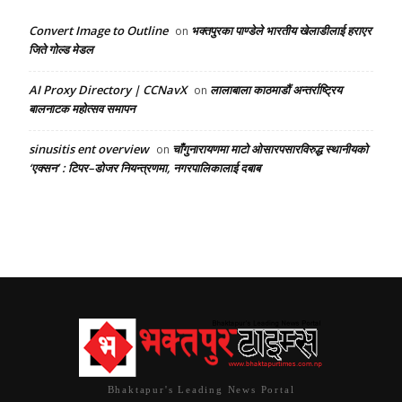
Convert Image to Outline
भक्तपुरका पाण्डेले भारतीय खेलाडीलाई हराएर
on
जिते गोल्ड मेडल
AI Proxy Directory | CCNavX
लालाबाला काठमाडौं अन्तर्राष्ट्रिय
on
बालनाटक महोत्सव समापन
sinusitis ent overview
चाँगुनारायणमा माटो ओसारपसारविरुद्ध स्थानीयको
on
‘एक्सन’ : टिपर–डोजर नियन्त्रणमा, नगरपालिकालाई दबाब
Bhaktapur's Leading News Portal