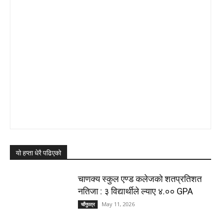
यो हप्ता धेरै पढिएको
चाणक्य स्कुल एण्ड कलेजको शतप्रतिशत
नतिजा : ३ विद्यार्थीले ल्याए ४.०० GPA
May 11, 2026
चाँगुपत्र