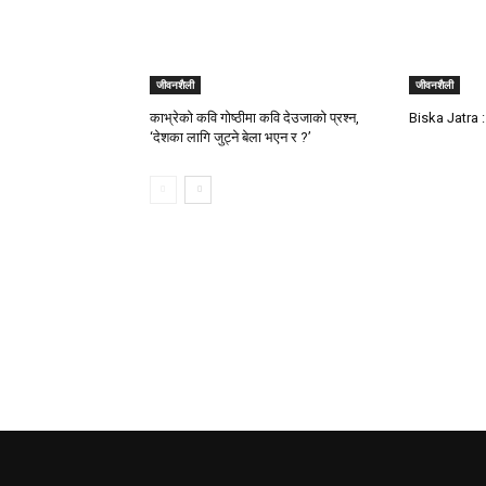
जीवनशैली
जीवनशैली
काभ्रेको कवि गोष्ठीमा कवि देउजाको प्रश्न,
Biska Jatra 
‘देशका लागि जुट्ने बेला भएन र ?’