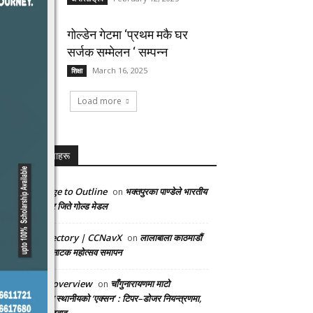
गोल्डेन गेटमा ‘प्रथम मकै घर
सर्जक सम्मेलन ‘ सम्पन्न
March 16, 2025
शिक्षा
Load more
पछिल्लो प्रतिकृयाहरू
Convert Image to Outline
भक्तपुरका पाण्डेले भारतीय
on
खेलाडीलाई हराएर जिते गोल्ड मेडल
AI Proxy Directory | CCNavX
लालाबाला काठमाडौं
on
अन्तर्राष्ट्रिय बालनाटक महोत्सव समापन
sinusitis ent overview
चाँगुनारायणमा माटो
on
ओसारपसारविरुद्ध स्थानीयको ‘एक्सन’ : टिपर–डोजर नियन्त्रणमा,