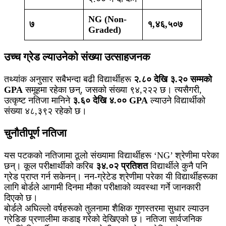
NG (Non-
७
१,४६,५०७
Graded)
उच्च ग्रेड ल्याउनेको संख्या उत्साहजनक
तथ्यांक अनुसार सबैभन्दा बढी विद्यार्थीहरू
२.८० देखि ३.२० सम्मको
GPA
समूहमा रहेका छन्, जसको संख्या ९४,२२२ छ। त्यसैगरी,
उत्कृष्ट नतिजा मानिने
३.६० देखि ४.०० GPA
ल्याउने विद्यार्थीको
संख्या ४८,३९२ रहेको छ।
चुनौतीपूर्ण नतिजा
यस पटकको नतिजामा ठूलो संख्यामा विद्यार्थीहरू ‘NG’ श्रेणीमा परेका
छन्। कूल परीक्षार्थीको करिब
३४.०२ प्रतिशत
विद्यार्थीले कुनै पनि
ग्रेड प्राप्त गर्न सकेनन्। नन-ग्रेटेड श्रेणीमा परेका यी विद्यार्थीहरूका
लागि बोर्डले आगामी दिनमा मौका परीक्षाको व्यवस्था गर्ने जानकारी
दिएको छ।
बोर्डले अघिल्लो वर्षहरूको तुलनामा शैक्षिक गुणस्तरमा सुधार ल्याउन
ग्रेडिङ प्रणालीमा कडाइ गरेको देखिएको छ। नतिजा सार्वजनिक