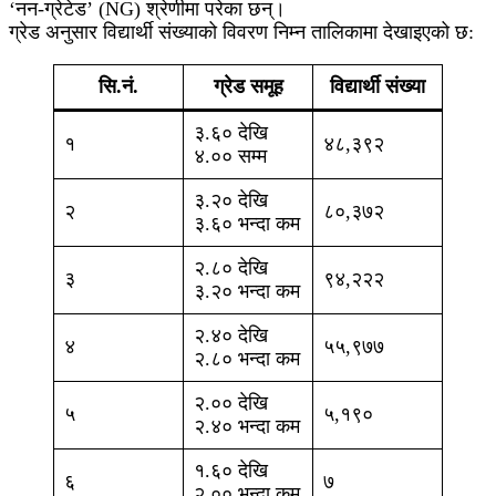
‘नन-ग्रेटेड’ (NG) श्रेणीमा परेका छन्।
ग्रेड अनुसार विद्यार्थी संख्याको विवरण निम्न तालिकामा देखाइएको छ:
सि.नं.
ग्रेड समूह
विद्यार्थी संख्या
३.६० देखि
१
४८,३९२
४.०० सम्म
३.२० देखि
२
८०,३७२
३.६० भन्दा कम
२.८० देखि
३
९४,२२२
३.२० भन्दा कम
२.४० देखि
४
५५,९७७
२.८० भन्दा कम
२.०० देखि
५
५,१९०
२.४० भन्दा कम
१.६० देखि
६
७
२.०० भन्दा कम