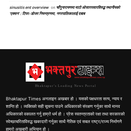
sinusitis ent overview
चाँगुनारायणमा माटो ओसारपसारविरुद्ध स्थानीयको
on
‘एक्सन’ : टिपर–डोजर नियन्त्रणमा, नगरपालिकालाई दबाब
Bhaktapur's Leading News Portal
Bhaktapur Times अनलाइन अखबार हो । यसको पक्षधरता सत्य, न्याय र
शान्ति हो । व्यक्तिको सही सूचना पाउने अधिकारको संरक्षण गर्नुका साथै मानव
अधिकारको वकालत गर्नु हाम्रो धर्म हो । प्रेस स्वतन्त्रताको रक्षा तथा सरकारको
स्वेच्छाचरिताविरुद्ध खबरदारी गर्नुका साथै नैतिक एवं सबल राष्ट्र/राज्य निर्माणनै
हाम्रो अखबारी अभियान हो ।