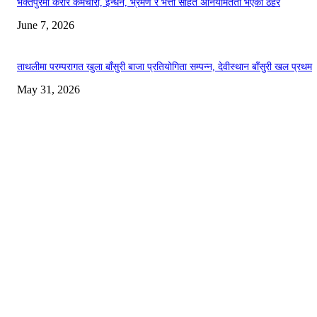
भक्तपुरमा करार कर्मचारी, इन्धन, भ्रमण र भत्ता सहित अनियमितता भएकाे ठहर
June 7, 2026
ताथलीमा परम्परागत खुला बाँसुरी बाजा प्रतियोगिता सम्पन्न, देवीस्थान बाँसुरी खल प्रथम
May 31, 2026
Bhaktapur Times अनलाइन अखबार हो । यसको पक्षधरता सत्य, न्याय र
शान्ति हो । व्यक्तिको सही सूचना पाउने अधिकारको संरक्षण गर्नुका साथै मानव
अधिकारको वकालत गर्नु हाम्रो धर्म हो । प्रेस स्वतन्त्रताको रक्षा तथा
सरकारको स्वेच्छाचरिताविरुद्ध खबरदारी गर्नुका साथै नैतिक एवं सबल राष्ट्र/
राज्य निर्माणनै हाम्रो अखबारी अभियान हो ।
सम्पर्क
भक्तपुर, नेपाल
ईमेल:
bhaktapurtimes@gmail.com
सम्पर्क नम्बर:
+९७७-९८४१५६६५५६