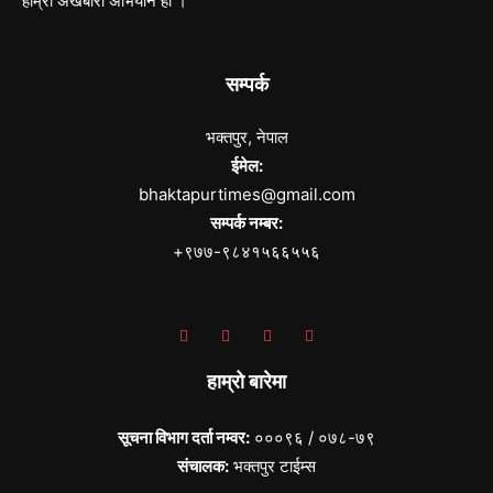
हाम्रो अखबारी अभियान हो ।
सम्पर्क
भक्तपुर, नेपाल
ईमेल:
bhaktapurtimes@gmail.com
सम्पर्क नम्बर:
+९७७-९८४१५६६५५६
हाम्रो बारेमा
सूचना विभाग दर्ता नम्वर:
०००९६ / ०७८-७९
संचालक:
भक्तपुर टाईम्स