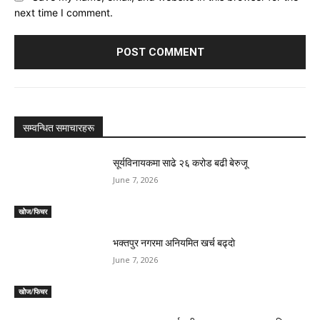
next time I comment.
सम्वन्धित समाचारहरू
सूर्यविनायकमा साढे २६ करोड बढी बेरुजू
June 7, 2026
खोेज/फिचर
भक्तपुर नगरमा अनियमित खर्च बढ्दाे
June 7, 2026
खोेज/फिचर