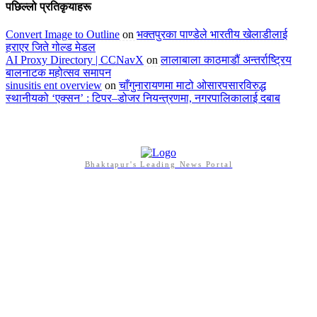
पछिल्लो प्रतिकृयाहरू
Convert Image to Outline
on
भक्तपुरका पाण्डेले भारतीय खेलाडीलाई
हराएर जिते गोल्ड मेडल
AI Proxy Directory | CCNavX
on
लालाबाला काठमाडौं अन्तर्राष्ट्रिय
बालनाटक महोत्सव समापन
sinusitis ent overview
on
चाँगुनारायणमा माटो ओसारपसारविरुद्ध
स्थानीयको ‘एक्सन’ : टिपर–डोजर नियन्त्रणमा, नगरपालिकालाई दबाब
Bhaktapur's Leading News Portal
Bhaktapur Times अनलाइन अखबार हो । यसको पक्षधरता सत्य, न्याय र
शान्ति हो । व्यक्तिको सही सूचना पाउने अधिकारको संरक्षण गर्नुका साथै मानव
अधिकारको वकालत गर्नु हाम्रो धर्म हो । प्रेस स्वतन्त्रताको रक्षा तथा
सरकारको स्वेच्छाचरिताविरुद्ध खबरदारी गर्नुका साथै नैतिक एवं सबल राष्ट्र/
राज्य निर्माणनै हाम्रो अखबारी अभियान हो ।
सम्पर्क