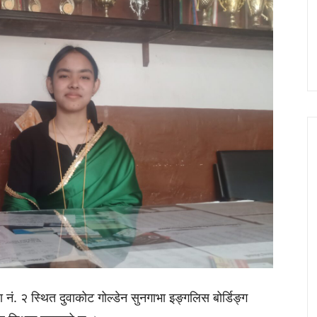
नं. २ स्थित दुवाकोट गोल्डेन सुनगाभा इङ्गलिस बोर्डिङ्ग