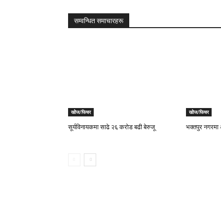
सम्वन्धित समाचारहरू
खोेज/फिचर
खोेज/फिचर
सूर्यविनायकमा साढे २६ करोड बढी बेरुजू
भक्तपुर नगरमा 