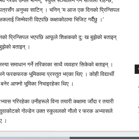
नुभव गरेकी उनले भनिन्, ‘स्कुल सञ्चालन गर्न सजिलो रहिन्छ,
चाँगुपत्रसँग अनुभव साटिन् । भनिन् ‘म आज एक दिनको प्रिन्सिपल
िक्षकलाई जिम्मेवारी दिएपछि कक्षाकोठामा भिजिट गर्दैछु ।’
िनको प्रिन्सिपल भएपछि आफूले शिक्षकको दु: ख बुझेको बताइन्
बुझेको बताइन् ।
मस्या समाधान गर्ने तरिकाका साथै व्यवहार सिकेको बताइन् ।
थी भने फरकफरक भूमिकामा प्रस्तुत भएका थिए । कोही विद्यार्थी
 बनेर आफ्नो भूमिका निभाइरहेका थिए ।
्यास गरिरहेका उनीहरूले विना तयारी कक्षामा जाँदा र तयारी
दुवाकोटको गोल्डेन उक्त स्कुललको नौलो र फरक अभ्यासले
िए ।