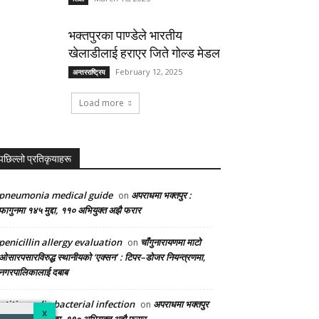
भक्तपुरका पाण्डेले भारतीय
खेलाडीलाई हराएर जिते गोल्ड मेडल
February 12, 2025
अन्तरराष्ट्रिय
Load more
पछिल्लो प्रतिकृयाहरू
pneumonia medical guide
अपराधमा भक्तपुर :
on
फागुनमा १४५ मुद्दा, ११० अभियुक्त अझै फरार
penicillin allergy evaluation
चाँगुनारायणमा माटो
on
ओसारपसारविरुद्ध स्थानीयको ‘एक्सन’ : टिपर–डोजर नियन्त्रणमा,
नगरपालिकालाई दबाब
otitis media bacterial infection
अपराधमा भक्तपुर
on