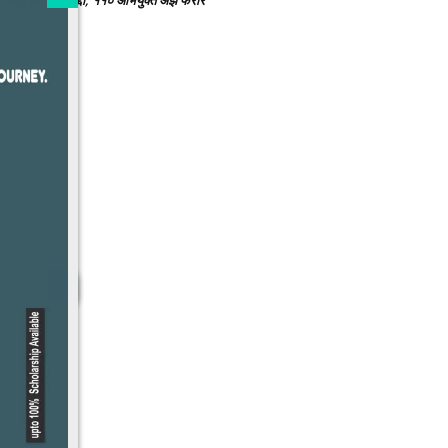
: फागुनमा १४५ मुद्दा, ११० अभियुक्त अझै फरार