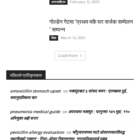
February 12, 2025
अन्तरराष्ट्रिय
गोल्डेन गेटमा ‘प्रथम मकै घर सर्जक सम्मेलन
‘ सम्पन्न
March 16, 2025
शिक्षा
Load more
पछिल्लो प्रतिकृयाहरू
amoxicillin stomach upset
भक्तपुरबाट ६ सांसद चयन : प्रत्यक्षमा दुई ,
on
समानुपातिकमा चार
pneumonia medical guide
अपराधमा भक्तपुर : फागुनमा १४५ मुद्दा, ११०
on
अभियुक्त अझै फरार
penicillin allergy evaluation
चाँगुनारायणमा माटो ओसारपसारविरुद्ध
on
स्थानीयको ‘एक्सन’ : टिपर–डोजर नियन्त्रणमा, नगरपालिकालाई दबाब