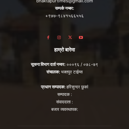
bhaktapurtimes@gmail.com
सम्पर्क नम्बर:
+९७७-९८४१५६६५५६
हाम्रो बारेमा
सूचना विभाग दर्ता नम्वर:
०००९६ / ०७८-७९
संचालक:
भक्तपुर टाईम्स
प्रधान सम्पादक:
हरिसुन्दर छुकां
सम्पादक :
संवाददाता :
बजार व्यवस्थापक: