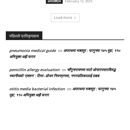
February 12, 2025
अन्तरराष्ट्रिय
Load more
पछिल्लो प्रतिकृयाहरू
pneumonia medical guide
अपराधमा भक्तपुर : फागुनमा १४५ मुद्दा, ११०
on
अभियुक्त अझै फरार
penicillin allergy evaluation
चाँगुनारायणमा माटो ओसारपसारविरुद्ध
on
स्थानीयको ‘एक्सन’ : टिपर–डोजर नियन्त्रणमा, नगरपालिकालाई दबाब
otitis media bacterial infection
अपराधमा भक्तपुर : फागुनमा १४५
on
मुद्दा, ११० अभियुक्त अझै फरार