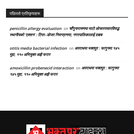
पछिल्लो प्रतिकृयाहरू
penicillin allergy evaluation
चाँगुनारायणमा माटो ओसारपसारविरुद्ध
on
स्थानीयको ‘एक्सन’ : टिपर–डोजर नियन्त्रणमा, नगरपालिकालाई दबाब
otitis media bacterial infection
अपराधमा भक्तपुर : फागुनमा १४५
on
मुद्दा, ११० अभियुक्त अझै फरार
amoxicillin probenecid interaction
अपराधमा भक्तपुर : फागुनमा
on
१४५ मुद्दा, ११० अभियुक्त अझै फरार